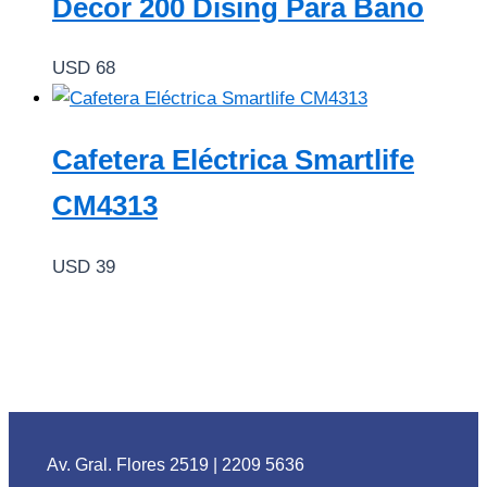
Decor 200 Dising Para Baño
USD
68
Cafetera Eléctrica Smartlife
CM4313
USD
39
Av. Gral. Flores 2519
|
2209 5636