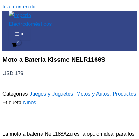
Ir al contenido
Moto a Bateria Kissme NELR1166S
USD
179
Categorías
Juegos y Juguetes
,
Motos y Autos
,
Productos
Etiqueta
Niños
La moto a batería Nel1188AZu es la opción ideal para los