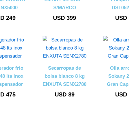
NX5000
S/MARCO
DST052
SD
249
USD
399
USD
erador frio
Secarropas de
Olla arr
48 lts inox
bolsa blanco 8 kg
Sokany 2
ispensador
ENXUTA SENX2780
Gran Cap
SD
475
USD
89
USD