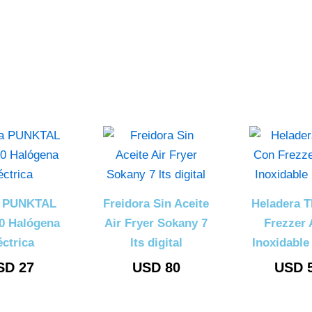
a PUNKTAL
Freidora Sin Aceite
Heladera 
0 Halógena
Air Fryer Sokany 7
Frezzer 
éctrica
lts digital
Inoxidable
SD
27
USD
80
USD
5