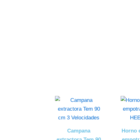
Minidomés
ver más
Campana
Horno e
extractora Tem 90
empotr