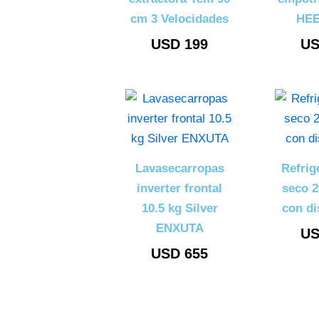
cm 3 Velocidades
HEE
USD
199
U
Lavasecarropas
Refrig
inverter frontal
seco 2
10.5 kg Silver
con d
ENXUTA
U
USD
655