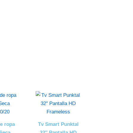
atización
ver más
e ropa
Tv Smart Punktal
 Seca
32″ Pantalla HD