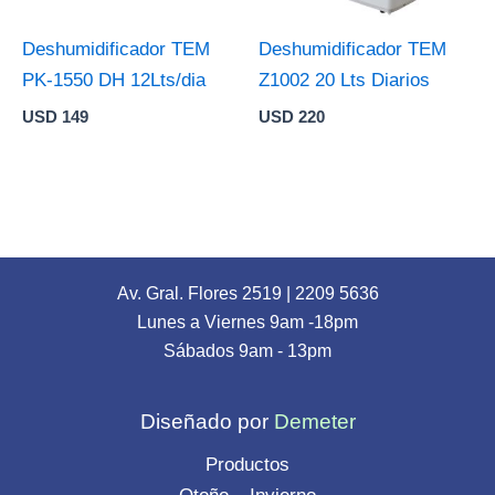
Deshumidificador TEM
Deshumidificador TEM
PK-1550 DH 12Lts/dia
Z1002 20 Lts Diarios
USD
149
USD
220
Av. Gral. Flores 2519
|
2209 5636
Lunes a Viernes 9am -18pm
Sábados 9am - 13pm
Diseñado por
Demeter
Productos