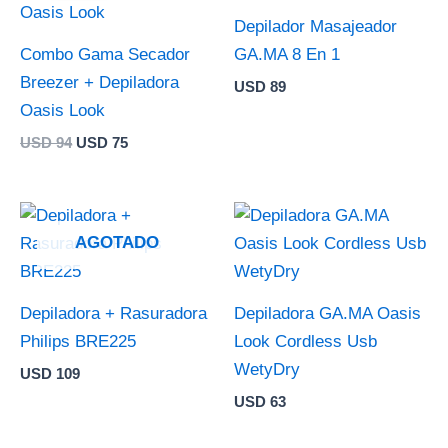
era:
es:
Depilador Masajeador
USD 94.
USD 75.
Combo Gama Secador
GA.MA 8 En 1
Breezer + Depiladora
USD
89
Oasis Look
USD
94
USD
75
AGOTADO
Depiladora + Rasuradora
Depiladora GA.MA Oasis
Philips BRE225
Look Cordless Usb
WetyDry
USD
109
USD
63