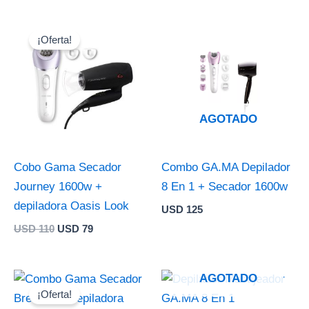
El
El
precio
precio
¡Oferta!
original
actual
era:
es:
USD 110.
USD 79.
AGOTADO
Cobo Gama Secador
Combo GA.MA Depilador
Journey 1600w +
8 En 1 + Secador 1600w
depiladora Oasis Look
USD
125
USD
110
USD
79
El
El
AGOTADO
precio
precio
¡Oferta!
original
actual