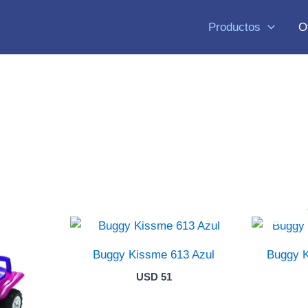
Productos
O
Buggy Kissme 613 Azul
Buggy 
USD
51