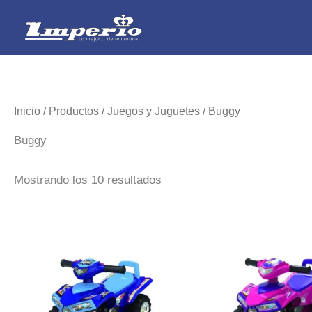
Ir
Imperio Electrodomésticos
al
contenido
Inicio
/
Productos
/
Juegos y Juguetes
/ Buggy
Buggy
Mostrando los 10 resultados