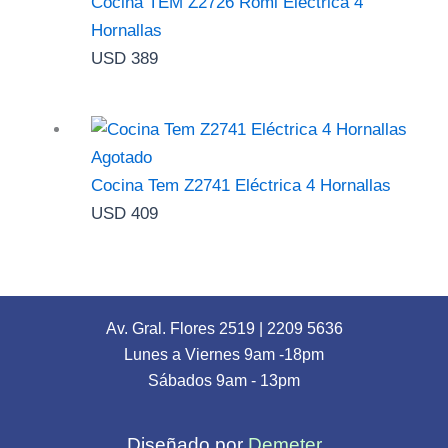
Cocina TEM Z2726 Romi Eléctrica 4
Hornallas
USD
389
Agotado
Cocina Tem Z2741 Eléctrica 4 Hornallas
USD
409
Av. Gral. Flores 2519
|
2209 5636
Lunes a Viernes 9am -18pm
Sábados 9am - 13pm
Diseñado por
Demeter