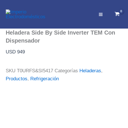
Ir
al
contenido
Heladera Side By Side Inverter TEM Con
Dispensador
USD
949
SKU
T0URFS&SI5417
Categorías
Heladeras
,
Productos
,
Refrigeración