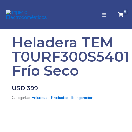
Ir
al
contenido
Heladera TEM
T0URF300S5401
Frío Seco
USD
399
Categorías
Heladeras
,
Productos
,
Refrigeración