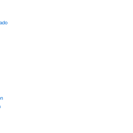
ado
n