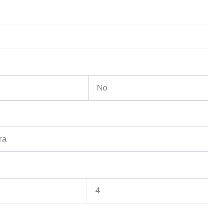
No
ra
4