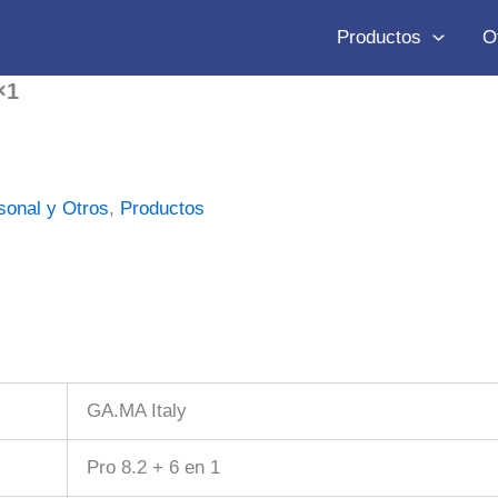
Productos
O
×1
sonal y Otros
,
Productos
GA.MA Italy
Pro 8.2 + 6 en 1