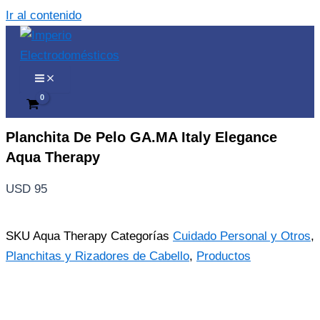
Ir al contenido
Planchita De Pelo GA.MA Italy Elegance
Aqua Therapy
USD
95
SKU
Aqua Therapy
Categorías
Cuidado Personal y Otros
,
Planchitas y Rizadores de Cabello
,
Productos