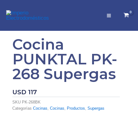
Ir
al
contenido
Cocina
PUNKTAL PK-
268 Supergas
USD
117
SKU
PK-268BK
Categorías
Cocinas
,
Cocinas
,
Productos
,
Supergas