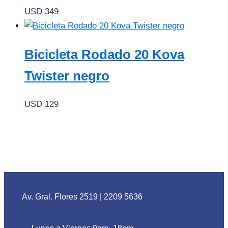
USD
349
Bicicleta Rodado 20 Kova
Twister negro
USD
129
Av. Gral. Flores 2519
|
2209 5636