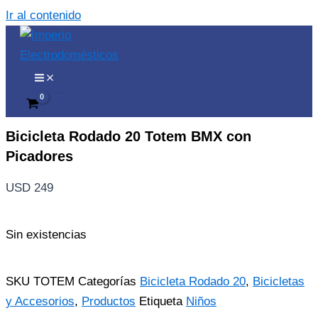
Ir al contenido
Bicicleta Rodado 20 Totem BMX con
Picadores
USD
249
Sin existencias
SKU
TOTEM
Categorías
Bicicleta Rodado 20
,
Bicicletas
y Accesorios
,
Productos
Etiqueta
Niños