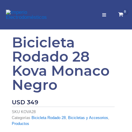
Ir
al
contenido
Bicicleta
Rodado 28
Kova Monaco
Negro
USD
349
SKU
KOVA28
Categorías
Bicicleta Rodado 28
,
Bicicletas y Accesorios
,
Productos