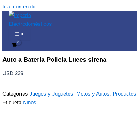
Ir al contenido
Auto a Bateria Policia Luces sirena
USD
239
Categorías
Juegos y Juguetes
,
Motos y Autos
,
Productos
Etiqueta
Niños