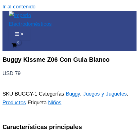
Ir al contenido
Buggy Kissme Z06 Con Guia Blanco
USD
79
SKU
BUGGY-1
Categorías
Buggy
,
Juegos y Juguetes
,
Productos
Etiqueta
Niños
Características principales