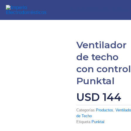
Ir
Imperio Electrodomésticos
al
contenido
Ventilador
de techo
con contro
Punktal
USD
144
Categorías
Productos
,
Ventilado
de Techo
Etiqueta
Punktal