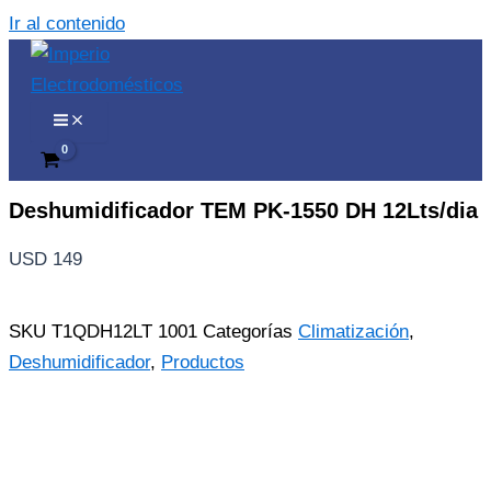
Ir al contenido
Deshumidificador TEM PK-1550 DH 12Lts/dia
USD
149
SKU
T1QDH12LT 1001
Categorías
Climatización
,
Deshumidificador
,
Productos