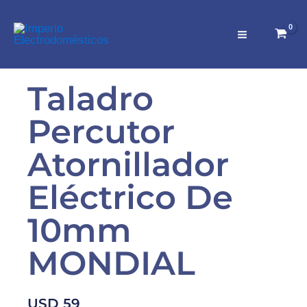
Ir
al
contenido
Taladro
Percutor
Atornillador
Eléctrico De
10mm
MONDIAL
USD
59