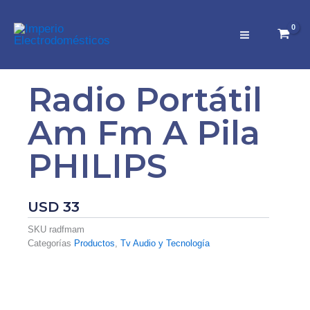
Ir
al
contenido
Radio Portátil
Am Fm A Pila
PHILIPS
USD
33
SKU
radfmam
Categorías
Productos
,
Tv Audio y Tecnología