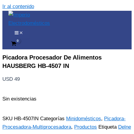
Ir al contenido
Picadora Procesador De Alimentos
HAUSBERG HB-4507 IN
USD
49
Sin existencias
SKU
HB-4507IN
Categorías
Minidomésticos
,
Picadora-
Procesadora-Multiprocesadora
,
Productos
Etiqueta
Delne