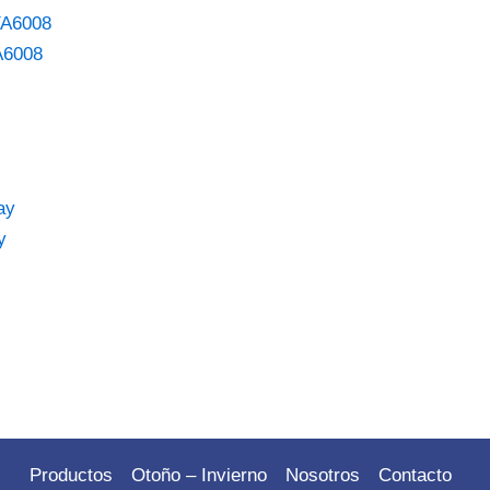
A6008
y
Productos
Otoño – Invierno
Nosotros
Contacto