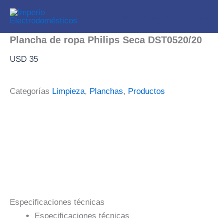
Ir
Imperio Electrodomésticos
al
contenido
Plancha de ropa Philips Seca DST0520/20
USD
35
Categorías
Limpieza
,
Planchas
,
Productos
Especificaciones técnicas
Especificaciones técnicas