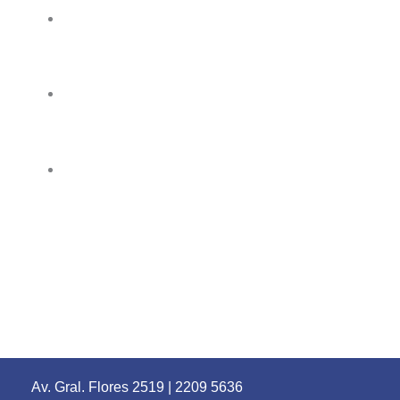
Av. Gral. Flores 2519
|
2209 5636