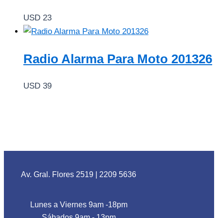
USD
23
Radio Alarma Para Moto 201326
USD
39
Av. Gral. Flores 2519
|
2209 5636
Lunes a Viernes 9am -18pm
Sábados 9am - 13pm