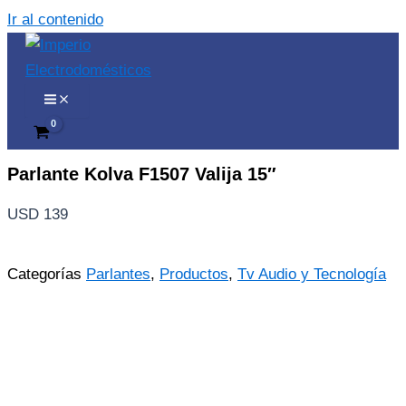
Ir al contenido
Parlante Kolva F1507 Valija 15″
USD
139
Categorías
Parlantes
,
Productos
,
Tv Audio y Tecnología