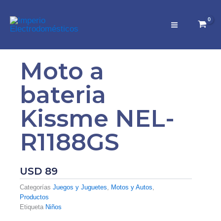
Ir
al
contenido
Moto a
bateria
Kissme NEL-
R1188GS
USD
89
Categorías
Juegos y Juguetes
,
Motos y Autos
,
Productos
Etiqueta
Niños