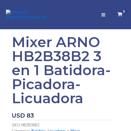
Ir
al
contenido
Mixer ARNO
HB2B38B2 3
en 1 Batidora-
Picadora-
Licuadora
USD
83
SKU
HB2B38B2
Categorías
Batidora
,
Licuadoras y Mixer
,