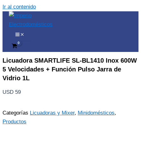
Ir al contenido
Licuadora SMARTLIFE SL-BL1410 Inox 600W
5 Velocidades + Función Pulso Jarra de
Vidrio 1L
USD
59
Categorías
Licuadoras y Mixer
,
Minidomésticos
,
Productos