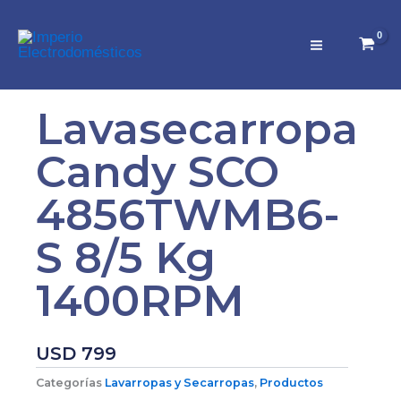
Ir
al
contenido
Lavasecarropa
Candy SCO
4856TWMB6-
S 8/5 Kg
1400RPM
USD
799
Categorías
Lavarropas y Secarropas
,
Productos