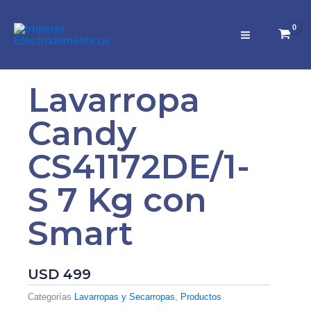
Ir
al
contenido
Lavarropa
Candy
CS41172DE/1-
S 7 Kg con
Smart
USD
499
Categorías
Lavarropas y Secarropas
,
Productos