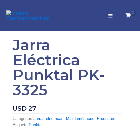
Ir
al
contenido
Jarra
Eléctrica
Punktal PK-
3325
USD
27
Categorías
Jarras electricas
,
Minidomésticos
,
Productos
Etiqueta
Punktal