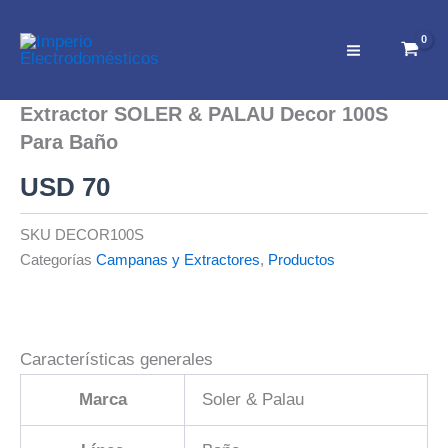
Ir
al
contenido
Extractor SOLER & PALAU Decor 100S
Para Baño
USD
70
SKU
DECOR100S
Categorías
Campanas y Extractores
,
Productos
Características generales
Marca
Soler & Palau