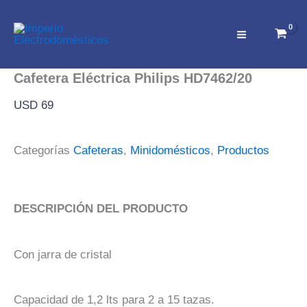
Ir
al
contenido
Cafetera Eléctrica Philips HD7462/20
USD
69
Categorías
Cafeteras
,
Minidomésticos
,
Productos
DESCRIPCIÓN DEL PRODUCTO
Con jarra de cristal
Capacidad de 1,2 lts para 2 a 15 tazas.