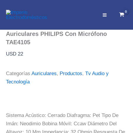
Ir
El
El
¡Oferta!
¡Oferta!
al
precio
precio
contenido
original
actual
era:
es:
Auriculares PHILIPS Con Micrófono
USD 179.
USD 169.
TAE4105
USD
22
Categorías
Auriculares
,
Productos
,
Tv Audio y
Tecnología
Sistema Acústico: Cerrado Diafragma: Pet Tipo De
Imán: Neodimio Bobina Móvil: Ccaw Diámetro Del
Altavoz: 10 Mm Impedancia: 32 Ohmio Respuesta De