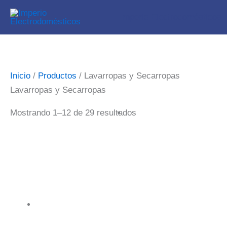
Ir
Imperio Electrodomésticos
al
contenido
Inicio
/
Productos
/ Lavarropas y Secarropas
Lavarropas y Secarropas
Mostrando 1–12 de 29 resultados